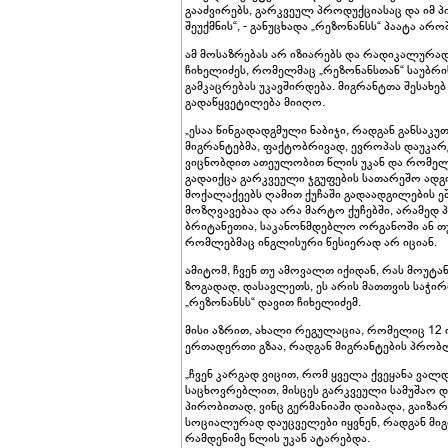
გააძვირებს, გარკვეულ პროდუქციასაც და იმ
შეუქმნის“, - განუცხადა „რეზონანსს“ პაატა არ
ამ მოსაზრებას არ იზიარებს და რადიკალურად 
ჩიხელიძეს, რომელმაც „რეზონანსთან“ საუბრი
გამკაცრებას უკავშირდება. მიგრანტთა შესახ
გადაწყვეტილება მიიღო.
„ესაა წინგადადგმული ნაბიჯი, რადგან განსა
მიგრანტებმა, ფაქტობრივად, ევროპას დაუკარგ
ვიცნობდით ათეულობით წლის უკან და რომელ
გადაიქცა გარკვეული ჯგუფების სათარეშო ადგ
მოქალაქეებს ღამით ქუჩაში გადაადგილების ეშ
მოზღვავებაა და არა მარტო ქუჩებში, არამედ
ბრიტანეთია, საკანონმდებლო ორგანოში ან თუ
რომლებმაც ინგლისური წესიერად არ იციან.
ამიტომ, ჩვენ თუ ამოვალთ იქიდან, რას მოუტან
ზოგადად, დასავლეთს, ეს არის მათთვის საჭირ
„რეზონანსს“ დავით ჩიხელიძემ.
მისი აზრით, ახალი რეგულაცია, რომელიც 12 ი
ერთადერთი გზაა, რადგან მიგრანტების პრობ
„ჩვენ კარგად ვიცით, რომ ყველა ქვეყანა ვალ
საცხოვრებლით, მისცეს გარკვეული სამუშაო დ
პირობითად, ვინც გერმანიაში დაიბადა, გაიზარ
სოციალურად დაუცველები იყვნენ, რადგან მიგ
რამდენიმე წლის უკან ატარებდა.