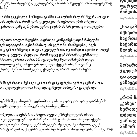
დაკავშ
 პირებს, რომლებიც ლეგალურად არიან ჩასულები, პრობლემებსაც
ფარგლე
ოშიძემ.
მიმდინ
განსხვავებული პოზიცია გააჩნია „ხალხის ძალის“ წევრს, დავით
რეზონანსი 
სას აღნიშნა, რომ ეს რეგულაცია უსაფრთხოების წესების
ებ კანონის გამკაცრებით, ევროკავშირმა სრულიად ლოგიკური
„სააკა
იქნებო
საერთა
კუთრებით ბოლო წლებში, აფრიკის კონტინენტიდან ჩასულმა
საქართ
ეს იდენტობა. შესაბამისად, ის ევროპა, რომელსაც ჩვენ
იც გამოირჩეოდა თავისი კულტურით, თვითმყოფადობით, დღეს
წლის ა
ილად. ყველა ვხედავთ, რომ იგივე გერმანიაში, გერმანელ
რეზონანსი 
ინიათ. გარდა ამისა, ბრიტანეთშიც მუსლიმანების დიდი
 პოლიტიკაშიც. ისეთ ტრადიციულ ქვეყანაში, როგორც
მოზარდ
ნდაც მერად რომელიმე ქალაქში, არიან ადამიანები,
ჯგუფურ
დაკავე
ყაზბეგ
ს მიგრანტთა შესახებ კანონის გამკაცრება ევროკავშირს და,
ო, აუცილებელი და წინგადადგმული ნაბიჯი“, - განუცხადა
რეზონანსი 
„რომ ჩ
ვნისს შევა ძალაში, ევროპისთვის თავდაცვისა და გადარჩენის
„კასკა
ლემა დიდ ეკონომიკურ საფრთხეს ქმნის.
სურათე
დებულია, დაეხმაროს მიგრანტებს, უზრუნველყოს ისინი
თბილის
ა ყოველთვიური დახმარება. ამის გამო, მათი მოქალაქეები,
ქართვე
და და ბებია-ბაბუაც გერმანელები ჰყავდა, შესაძლოა, დღეს
ანზორ 
რანტთა გამო, ქვეყანა ვეღარ ატარებს იმ პოლიტიკას, რომელსაც
რეზონანსი 