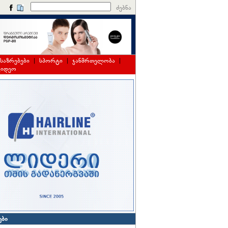
ძებნა
საზრებები
|
სპორტი
|
ჯანმრთელობა
|
ვიდეო
ები