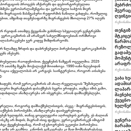
ეპორტაციის პროცესს აჩქარებს და დეპორტირებულთა
მებრძო
ანხმება ევროპარლამენტისა და ევროპული საბჭოს მიერ
შეურაც
ი მიგრაციის მასშტაბური რეფორმის ნაწილი გახდება, რომელიც
ღვინჯი
ემებით, ამჟამად თავშესაფარზე მიგრანტების მხოლოდ 27% იღებს
რეზონანსი 
თენგიზ
რ რვიდან ათამდე ქვეყანაში გახსნილ სპეციალურ ცენტრებში
ეს ევროკავშირის ამ არაწევრ სახელმწიფოებთან ორმხრივი
მტკიცე
მოლაპარაკებები ჯერ კიდევ მიმდინარეობს.
წარმოა
რეზოლუ
 ორ წლამდე ზრდის და დაბრუნებული პირებისთვის ევროკავშირში
გადამე
ბს აწესებს.
მომენტ
იებელთა რაოდენობით, ქვეყნების წამყვან ოცეულშია. 2025
არაფრ
5 ათასზე მეტმა მოქალაქემ მოითხოვა. 1990-იანი წლებიდან
რეზონანსი 
ცია აქტუალობას არ კარგავს. საინტერესოა, როგორ აისახება
ე.
ჯაბა ხ
ადამია
ხადებს, რომ ევროკავშირის ამ ახალ რეგულაციას "მუშახელის
ლური მიგრანტების დასაქმებას ბევრი ერიდება, თუმცა იმის გამო,
ლაპარა
დახდილი ანაზღაურება არ იბეგრება, არიან დამსაქმებლები,
მავნებ
ნ.
ქვეცნო
ხელწერ
ყრელია, როგორც დამსაქმებლისთვის, ასევე - მიგრანტებისთვის,
ქმების პირობებში, ანაზღაურება დაიბეგრებოდა.
რეზონანსი 
ბენ ხელფასს, თანაც ყოველგვარი აღრიცხვის გარეშე. ეს ძალიან
რისკზე არ მიდის, მაგრამ ისიც ფაქტია, ევროკავშირისკენ იმიტომ
გენერა
ვა ქვეყნებიდანაც, რომ იქ ცხოვრების უკეთესი პირობებია.
ბარამი
 ვიზა არ გააჩნია. კანონის გამკაცრება კი მათ მომსახურებასაც