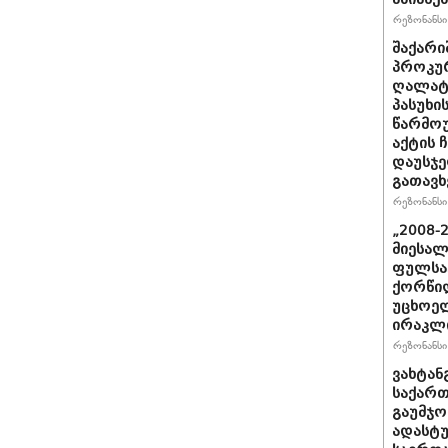
რეზონანსი 
შაქარი
პროკურ
ღალატი
პასუხის
წარმოუ
აქტის 
დაუსჯე
გათავხ
რეზონანსი 
„2008-
მიესალ
ფულსა
ქორწილ
უცხოელ
ირაკლი
რეზონანსი 
ვახტანგ
საქართ
გაუმჯო
ადასტ