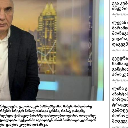
ეკა კუპ
მწყური
რეზონანსი 
ლევან 
ბარამი
მორიგი
ვივარა
დაგეგ
რეზონანსი 
ვეტერა
სამსახ
განცხა
პროკუ
რეზონანსი 
ლიზა გ
ანასტა
პირდაპ
ტრაგედ
 გრძელდება. გლობალურ ბაზრებზე ამის მიზეზი მიმდინარე
გამოცვ
მუზის სრუტის ნაწილობრივი გახსნა, რამაც ფასებზე
ენდენცია ქართულ ბაზარზე დაახლოებით ივნისის ბოლომდე
ბოროტ
რციელდება. სექტორში აცხადებენ, რომ მომავალი კვირიდან
მოგვე
ება ფასების კლების დინამიკა.
რეზონანსი 