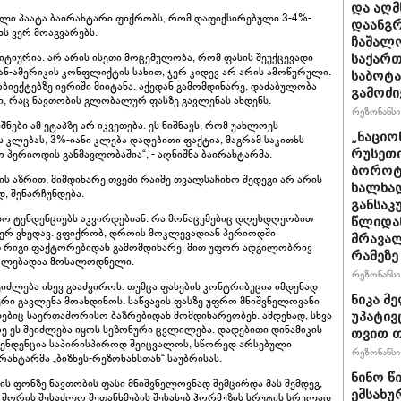
და აღ
ელი პაატა ბაირახტარი ფიქრობს, რომ დაფიქსირებული 3-4%-
დაანგრ
ს ვერ მოაგვარებს.
ჩაშალ
იტიურია. არ არის ისეთი მოცემულობა, რომ ფასის შეუქცევადი
საქართ
ნ-ამერიკის კონფლიქტის სახით, ჯერ კიდევ არ არის ამოწურული.
საბოტა
ბიექტებზე იერიში მიიტანა. აქედან გამომდინარე, დაძაბულობა
გამოძი
თხი, რაც ნავთობის გლობალურ ფასზე გავლენას ახდენს.
რეზონანსი 
ნები ამ ეტაპზე არ იკვეთება. ეს ნიშნავს, რომ უახლოეს
„ნაციო
კლებას, 3%-იანი კლება დადებითი ფაქტია, მაგრამ საკითხს
პერიოდის განმავლობაშია“, - აღნიშნა ბაირახტარმა.
რუსეთი
ბოროტე
ის აზრით, მიმდინარე თვეში რაიმე თვალსაჩინო შედეგი არ არის
ხალხად
 შენარჩუნდება.
განსაკ
 ტენდენციებს აკვირდებიან. რა მონაცემებიც დღესდღეობით
წლიდან
ვერ ვხედავ. ვფიქრობ, დროის მოკლევადიან პერიოდში
მრავალ
თ რიგი ფაქტორებიდან გამომდინარე. მით უფორ ადგილობრივ
რამეზე
ნაკლებადაა მოსალოდნელი.
რეზონანსი 
იძლება ისევ გააძვიროს. თუმცა ფასების კონტრიბუცია იმდენად
ნიკა მ
რი გავლენა მოახდინოს. საწვავის ფასზე უფრო მნიშვნელოვანი
ებიც საერთაშორისო ბაზრებიდან მომდინარეობენ. ამდენად, სხვა
უპატივ
ე ეს შეიძლება იყოს სეზონური ცვლილება. დადებითი დინამიკის
თვით თ
 ტენდენცია საპირისპიროდ შეიცვალოს, სწორედ არსებული
რეზონანსი 
რახტარმა „ბიზნეს-რეზონანსთან“ საუბრისას.
ნინო წ
 ფონზე ნავთობის ფასი მნიშვნელოვნად შემცირდა მას შემდეგ,
ემსახუ
 შორის შესაძლო შეთანხმების შესახებ ჰორმუზის სრუტის სრულად