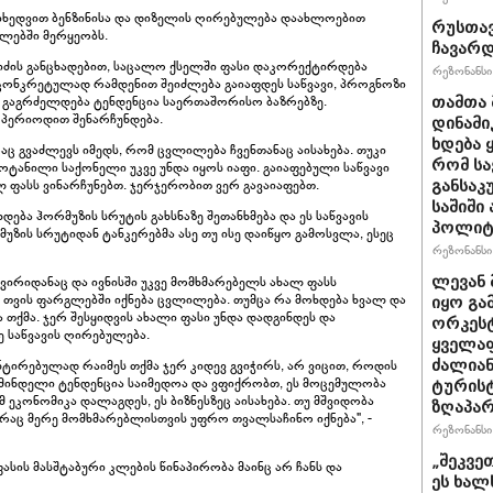
 მიხედვით ბენზინისა და დიზელის ღირებულება დაახლოებით
რუსთავ
ლებში მერყეობს.
ჩავარ
ბიძის განცხადებით, საცალო ქსელში ფასი დაკორექტირდება
რეზონანსი 
 კონკრეტულად რამდენით შეიძლება გაიაფდეს საწვავი, პროგნოზი
 გაგრძელდება ტენდენცია საერთაშორისო ბაზრებზე.
თამთა 
ა პერიოდით შენარჩუნდება.
დინამი
ხდება ყ
აც გვაძლევს იმედს, რომ ცვლილება ჩვენთანაც აისახება. თუკი
რომ სა
ოტანილი საქონელი უკვე უნდა იყოს იაფი. გაიაფებული საწვავი
 ფასს ვინარჩუნებთ. ჯერჯერობით ვერ გავაიაფებთ.
განსაკ
საშიში
ება ჰორმუზის სრუტის გახსნაზე შეთანხმება და ეს საწვავის
პოლიტი
ზის სრუტიდან ტანკერებმა ასე თუ ისე დაიწყო გამოსვლა, ესეც
რეზონანსი 
კვირიდანაც და ივნისში უკვე მომხმარებელს ახალ ფასს
ლევან 
ი თვის ფარგლებში იქნება ცვლილება. თუმცა რა მოხდება ხვალ და
იყო გა
მა. ჯერ შესყიდვის ახალი ფასი უნდა დადგინდეს და
ორკეს
ე საწვავის ღირებულება.
ყველა
ტირებულად რაიმეს თქმა ჯერ კიდევ გვიჭირს, არ ვიცით, როდის
ძალიან
მინდელი ტენდენცია საიმედოა და ვფიქრობთ, ეს მოცემულობა
ტურისტ
 ეკონომიკა დალაგდეს, ეს ბიზნესზეც აისახება. თუ მშვიდობა
ზღაპარ
რაც მერე მომხმარებლისთვის უფრო თვალსაჩინო იქნება", -
რეზონანსი 
„შეკვე
ფასის მასშტაბური კლების წინაპირობა მაინც არ ჩანს და
ეს ხალ