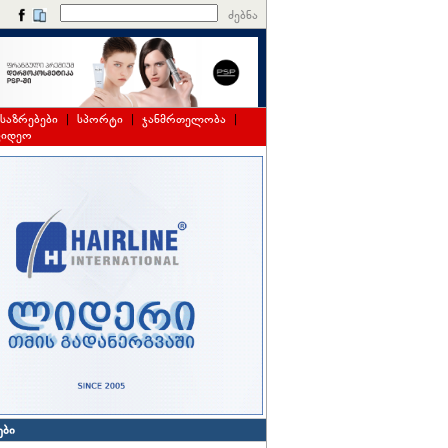
ძებნა
საზრებები
|
სპორტი
|
ჯანმრთელობა
|
ვიდეო
ები