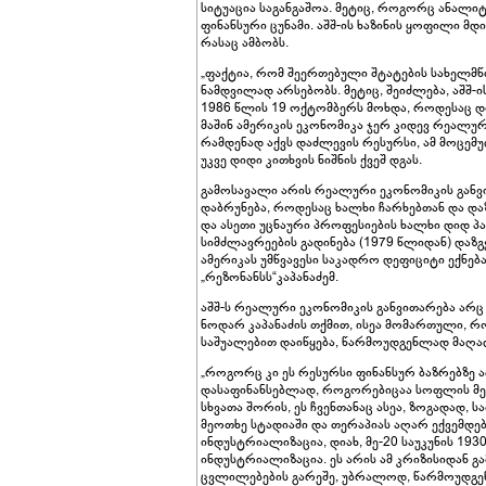
სიტუაცია საგანგაშოა. მეტიც, როგორც ანალიტ
ფინანსური ცუნამი. აშშ-ის ხაზინის ყოფილი მდ
რასაც ამბობს.
„ფაქტია, რომ შეერთებული შტატების სახელმწ
ნამდვილად არსებობს. მეტიც, შეიძლება, აშშ
1986 წლის 19 ოქტომბერს მოხდა, როდესაც დო
მაშინ ამერიკის ეკონომიკა ჯერ კიდევ რეალურ
რამდენად აქვს დაძლევის რესურსი, ამ მოცემუ
უკვე დიდი კითხვის ნიშნის ქვეშ დგას.
გამოსავალი არის რეალური ეკონომიკის განვით
დაბრუნება, როდესაც ხალხი ჩარხებთან და და
და ასეთი უცნაური პროფესიების ხალხი დიდ პატ
სიმძლავრეების გადინება (1979 წლიდან) დაზგ
ამერიკას უმწვავესი საკადრო დეფიციტი ექნება
„რეზონანსს“კაპანაძემ.
აშშ-ს რეალური ეკონომიკის განვითარება არც ი
ნოდარ კაპანაძის თქმით, ისეა მომართული, რო
საშუალებით დაიწყება, წარმოუდგენლად მაღა
„როგორც კი ეს რესურსი ფინანსურ ბაზრებზე ა
დასაფინანსებლად, როგორებიცაა სოფლის მეუ
სხვათა შორის, ეს ჩვენთანაც ასეა, ზოგადად, 
მეოთხე სტადიაში და თერაპიას აღარ ექვემდებ
ინდუსტრიალიზაცია, დიახ, მე-20 საუკუნის 19
ინდუსტრიალიზაცია. ეს არის ამ კრიზისიდან 
ცვლილებების გარეშე, უბრალოდ, წარმოუდგე