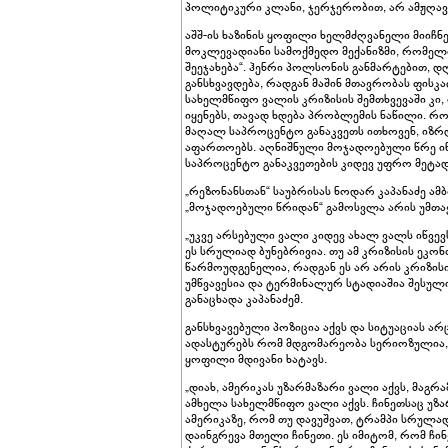
პოლიტიკური კლანი, ჯერჯერობით, არ ამჟღავნე
აშშ-ის ხაზინის ყოფილი ხელმძღვანელი მიიჩნე
მოკლევადიანი სამოქმედო მექანიზმი, რომელი
შეეჯახება“. ჰენრი პოლსონის განმარტებით, 
განსხვავდება, რადგან მაშინ მთავრობას ფისკ
სახელმწიფო ვალის კრიზისის შემთხვევაში კი
იყენებს, თავად ხდება პრობლემის ნაწილი. 
მაღალ საპროცენტო განაკვეთს ითხოვენ, იზრდ
აფართოებს. აღნიშნული მოჯადოებული წრე ი
საპროცენტო განაკვეთების კიდევ უფრო მეტად
„რეზონანსთან“ საუბრისას ნოდარ კაპანაძე ამ
„მოჯადოებული წრიდან“ გამოსვლა არის უმთავ
„უკვე არსებული ვალი კიდევ ახალ ვალს იწვევ
ეს სრულიად ბუნებრივია. თუ ამ კრიზისის ეკო
წარმოუდგენელია, რადგან ეს არ არის კრიზის
უმწვავესია და ტერმინალურ სტადიაშია შესული,
განაცხადა კაპანაძემ.
განსხვავებული პოზიცია აქვს და სიტუაციას არ
ადასტურებს რომ მდგომარეობა სერიოზულია, 
ყოფილი მდივანი ხატავს.
„დიახ, ამერიკას უზარმაზარი ვალი აქვს, მა
ამხელა სახელმწიფო ვალი აქვს. ჩინეთსაც უზა
ამერიკაზე, რომ თუ დავუშვათ, ტრამპი სრულა
დაინგრევა მთელი ჩინეთი. ეს იმიტომ, რომ ჩი