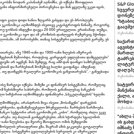
იკოსმა ნოდარ კაპანაძემ აღნიშნა, ეს იქნება მსოფლიო
S&P Gl
ივანი ინფორმირებული პიროვნებაა და მან ყველაზე უკეთ იცის,
სუვერე
დონეზე
იფო ვალი დიდი ხანია ზღვარს გასცდა და ეს პრობლემა
"სტაბი
-ის ეკონომიკა აღმოჩნდეს ისეთივე კატასტროფის წინაშე, როგორც
გააუმჯ
უ-ჯონსის ინდექსი დაეცა 25 000 ერთეულით, ერთბაშად. თუმცა,
რეზონანსი 
ი ეკონომიკა იყო და ამ კრიზისის დაძლევის რეზერვიც ჰქონდა.
ლობაში, ამ პირობებში, თანაც სისტემური ცვლილების გარეშე, ეს
საქართ
აგვისტ
არება, ანუ 1940-იანი და 1950-იანი წლების ამერიკის
მართლ
ზგებთან მუშაობდა, როდესაც „ყარყატის უფლებათა დამცველები“
ტაძრებ
ივში არ იყვნენ. მას შემდეგ, რაც აშშ-დან დაიწყო სამრეწველო
ლიტურგ
ებთან და ჩარხებთან მომუშავე ხალხი გაიფანტა. ამდენად,
დაღუპ
, თუ დაიწყებს რეალური ეკონომიკის განვითარებას“, - განუცხადა
რეზონანსი 
სატვირ
სე მარტივი იქნება. მიზეზი კი ფინანსურ სისტემაშია, რომელიც
მ ნებისმიერი სახსრები, რომლის განაწილებაც ბანკების
მანქან
ლი სიჩქარით აღმოჩნდება ფინანსური „სპეკულანტების“ ხელში.
ქალი, 
მოხდა 
ღმოჩნდება, არასდროს მივა ისეთი „მოსაწყენი“ დარგების
რნეობა, დამამუშავებელი მრეწველობა, ჩარხების წარმოება.
რეზონანსი 
საბანკო სექტორი არის ეკონომიკის „კიბო“, რომელიც ახლა უკვე
"ახლა 
არება. თუ ძალიან გაინტერესებთ, ამას სჭირდება სტალინის
30-იანი წლებისა და მეორე მსოფლიო ომის შემდგომი
ის გახ
გამოსვლის ერთადერთი გზა, მაგრამ ამის გაკეთება ტოტალური
იმნაძე
ნელია. სისტემური ცვლილებების სურვილს კი ამერიკული
ინფორმა