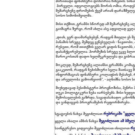
ძირითადი ფინანსური დონორია ჩინეთის. სინა
პირველი. იდეოლოგიებს შორის ომია, როდესა
მემარცხენე დროშების ქვეშ არიან დარაზმულები
სოსო სიმონიშვილმა.
მისი თქმით, ტრამპი სწორედ ამ მემარცხენე 
გაიმაგრა ზურგი, რომ ახლა ასე ადვილად ვეღ
„დიახ, ვერ დაამარცხებენ, რადგან მთელი ეს მ
პანამის სრუტე, შემდეგ ვენესუელას - ნავთობ
რუსეთი, რომ თითქმის ვეღარ ყიდის ნავთობს, 
დასანქცირებულია. ჰორმუზის სრუტე უკვე ბლ
მაროკოსთან დადო ხელშეკრულება და გიბრა
მოკლედ, მემარცხენე ალიანსი ტრამპმა კომა
გააკეთონ, რადგან ნებისმიერი სვლა მათსავე 
ინფორმაციას ფინანსური კოლაფსის შესახებ, რ
და არეულობა გამოიწვიონ“, - აღნიშნა სოსო 
მიუხედავად პესიმისტური პროგნოზისა, ჰენრი
თუკი პოლიტიკური ნება იარსებებს. მისი ხედ
შემოსავლების გაზრდა, საგადასახადო კანონ
და ჯანდაცვის პროგრამების რეფორმირება.
რუბრიკაში "ყველ
სტატიების ნახვა შეგიძლიათ
შეგიძლიათ ამ ბმულ
ყველა ახალი ამბის ნახვა
რუ
საინტერესო ვიდეოები შეგიძლიათ იხილოთ