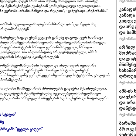
რეზონანსი 
მდვილეში, დღეს არის არა მესამე მსოფლიო ომი, არამედ
ც მემარცხენეები ეჯახებიან კონსერვატიულ იდეოლოგიას.
კანადი
 ევროპა, ირანი, ჩინეთი და რუსეთი“, - განუცხადა „რეზონანსს“
კანადა
კიდევ 
ალიანსის იდეოლოგიას დაუპირისპირდა და ნელ-ნელა ისე
დასრულ
არ დაამარცხებენ.
და სამ
ემარცხენე ნაგავი ენერგეტიკის გარეშე დატოვა. ჯერ წაართვა
რეზონანსი 
ი, ახლა ართმევს ირანის ნავთობს. ისეთ მდგომარეობაში ჩააგდო
რადგან პორტების ნაწილი უკრაინამ აუფეთქა, ნაწილი -
არჩილ
ოკირებულია. რა ინფორმაციაც არ გავრცელებულა, აშშ-მ
მოძრაო
ლტარის სრუტესაც აკონტროლებს...
ღალატი
მნიშვნ
ტოზურ მდგომარეობაში ჩააგდო და ახლა აღარ იციან, რა
მდგომარეობას აუარესებს. სწორედ ამიტომ იგონებენ
სასამა
ომ ხალხი, ვინც ვერ ერკვევა ასეთ რთულ სიტუაციაში, გააგიჟონ
დროულ
სიმონიშვილმა.
რეზონანსი 
 პოლსონი მიიჩნევს, რომ პრობლემის გადაჭრა შესაძლებელია,
აშშ-ის
ვით, დეფიციტის შესამცირებლად აუცილებელია სახელმწიფო
დაუჭირ
მდებლობაში არსებული ხარვეზების აღმოფხვრა და სოციალური
და ირა
დაწესე
ა სტატია"
რეზონანსი 
ზე
ბარამი
ბრიკაში "ყველა ვიდეო"
პროკურ
ვეტერა