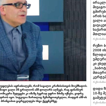
ირაკლი
მივაგო
გმირებ
არის ს
ვალი ა
გავაკე
საქარ
მთლია
რეზონანსი 
რეზო ბ
2008 ი
წლიდან
უმღერი
კი ვხედ
,,საბო
მთავრო
კურტუმ
რეზონანსი 
ლისუფლებას აფრთხილებს, რომ სავალო კრიზისისთვის მოემზადოს.
დიდი ჩ
ლმწიფო ვალი 39 ტრილიონ აშშ დოლარს აღწევს, რაც ფინანსურ
10-ზე 
ომიკური შედეგები კი იმაზე ბევრად უფრო მძიმე იქნება, ვიდრე
დროს იყო. სიტუაცია მართლაც შემაშფოთებელია, რადგან აშშ-ის
გამეტე
პრინციპით გავრცელდება სხვა ქვეყნებზეც.
რეზონანსი 