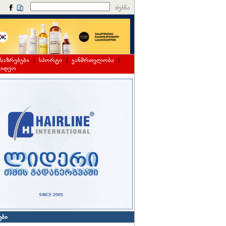
ძებნა
საზრებები
|
სპორტი
|
ჯანმრთელობა
|
ვიდეო
ები