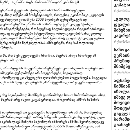
ბს“, - აღნიშნა რეზონანსთან" ნოდარ კაპანაძემ.
კუპატა
ვს, რომ ქვეყანას სჭირდება წინასწარ მომზადებული
რეზონანსი 
ც მზად იქნება იმ მომენტისთვის, როდესაც ეკონომიკა „კედელს
„გლოვო
დღევანდელი ვითარება 2008 წლისგან ფუნდამენტურად
ალური რესურსი კრიზისის სამართავად ჯერ კიდევ ჰქონდა.
დვალიშ
, ის ინსტრუმენტები, რომლებსაც ხელისუფლება რეაგირებისთვის
მიზეზი
როდესაც ინვესტორები სახელმწიფო ობლიგაციების სანაცვლოდ
კადრებ
ება ვალის მომსახურების ხარჯები, რაც დეფიციტს კიდევ უფრო
რეზონანსი 
ნვესტორებში ნერვიულობას ამძაფრებს, რაც საბოლოოდ
 ზრდის.
საზოგა
უკრაინა
ბობს, რომ ეს ყველაფერი სწორია, მაგრამ ახლა სწორედ ამ
რესი ამოცანა.
პრეზიდ
მნიშვნ
ს, პრობლემის მოგვარების რეზერვები კი თანდათან იწურება და
რეზონანსი 
ნომიკური ფუნდამენტი არ მოგვარდება, სხვაგვარად
ი, რომელიც კოსმეტიკური ღონისძიებებით მოგვარდება. სიტუაცია
აფხაზე
 ეს იმას ჰგავს, განგრენას „პარაცეტამოლით“ უმკურნალოთ“, -
ნიშნია
იზოლატ
ც ისე საგანგაშოდ მიიჩნევს ეკონომისტი სოსო სიმონიშვილი. ისიც
იმავე 
მაგრამ არც ისეთი კატასტროფაა, როგორსაც აშშ-ის ხაზინის
მოვიდნ
მოიყვა
გრამ ის ერთადერთი გიგანტური სახელმწიფო არ არის, რომელსაც
გაცვლა
რმაზარი ვალი აქვს. თანაც ჩინეთის ეკონომიკა ისე გადაჯაჭვული
ბარამი
დ აკრძალავს ჩინური საქონლის იმპორტს აშშ-ში, მეორე დღესვე
უნახავ
ნეთის საექსპორტო პროდუქციის 50-55% მიდის ამერიკაში, აშშ