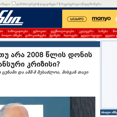
იზაცია
დამახსოვრება
|
დაგავიწყდა?
|
რეგისტრაცია
|
ხელმოწერა
სი
|
საზოგადოება
|
უცხოეთი
|
ტექნოლოგიები
|
კულტურა
|
სამება
|
მო
|
ბოლო ამბები
|
გამოკითხვები
|
ქვიზები
|
ბლოგები
|
ყველა სტატია
|
ყველა 
უ არა 2008 წლის დონის
ნსური კრიზისი?
ცუნამი და აშშ-მ შესაძლოა, მისგან თავი
ახალი ამბ