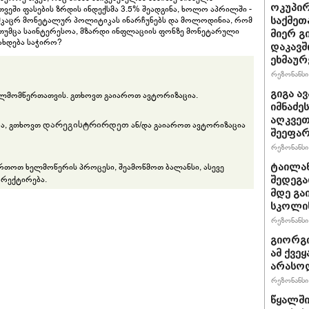
ოკუპირ
ვეში ფასების ზრდის ინდექსმა 3.5% შეადგინა, ხოლო აპრილში -
ი მკაცრ მონეტალურ პოლიტიკას ინარჩუნებს და მოლოდინია, რომ
საქმეთ
 თუმცა საინტერესოა, მზარდი ინფლაციის ფონზე მონეტარული
მიერ გ
ახდება საჭირო?
დაკავშ
ეხმაურ
რეზონანსი 
გიგა ა
ლმომწერთათვის. გთხოვთ გაიაროთ ავტორიზაცია.
იმნაძე
აღკვეთ
დარეგისტრირდეთ
რა, გთხოვთ
ან/და გაიაროთ ავტორიზაცია
შეეფა
რეზონანსი 
ართოთ ხელმოწერის პროცესი, შეამოწმოთ ბალანსი, ასევე
ტაილან
რექტირება.
შედეგა
მდე გა
სკოლის
რეზონანსი 
გიორგი
ამ ქვე
არასო
რეზონანსი 
წყალში