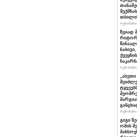
თანამ
შექმნა
თბილის
რეზონანსი 
ზვიად 
რიტორი
წინააღ
ნაბიჯი
ქვეყნი
ნაკარნ
რეზონანსი 
„ასეთ
შეიძლე
ტყვეებ
მეომრე
მარგია
განცხა
რეზონანსი 
გიგი წ
ომის შ
მახსოვ