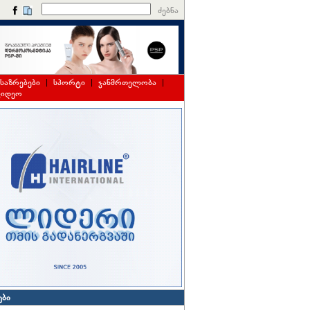
ძებნა
საზრებები
|
სპორტი
|
ჯანმრთელობა
|
ვიდეო
ები