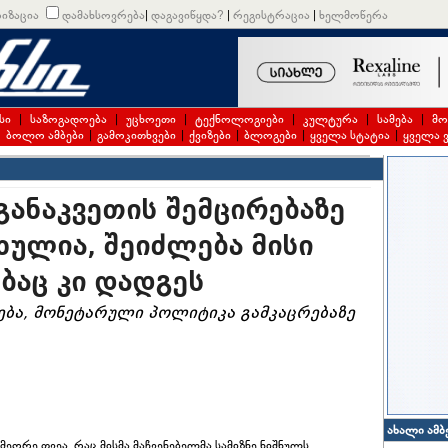
იზაცია
დამახსოვრება
|
დაგავიწყდა?
|
რეგისტრაცია
|
ხელმოწერა
სი
|
საზოგადოება
|
უცხოეთი
|
ტექნოლოგიები
|
კულტურა
|
სამება
|
მო
|
ბოლო ამბები
|
გამოკითხვები
|
ქვიზები
|
ბლოგები
|
ყველა სტატია
|
ყველა 
განაკვეთის შემცირებაზე
ხულია, შეიძლება მისი
ბაც კი დადგეს
ება, მონეტარული პოლიტიკა გამკაცრებაზე
ახალი ამბ
ეორე თვეა, რაც მისმა მაჩვენებელმა სამიზნე ნიშნულს