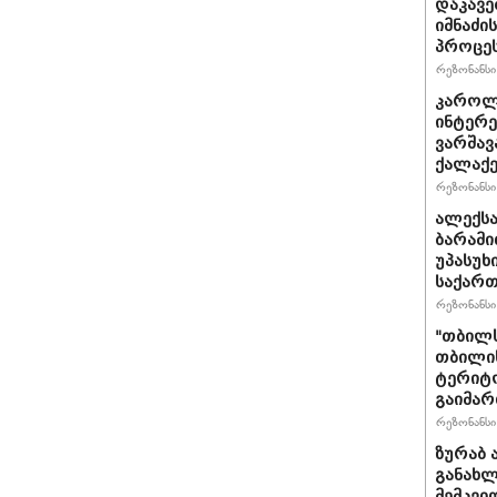
დაკავე
იმნაძი
პროცეს
რეზონანსი 
კაროლ
ინტერე
ვარშავ
ქალაქე
რეზონანსი 
ალექსა
ბარამი
უპასუხ
საქარ
რეზონანსი 
"თბილს
თბილის
ტერიტო
გაიმა
რეზონანსი 
ზურაბ 
განახლ
მემკვი