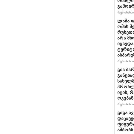
რბილი 
გამოირ
რეზონანსი 
ლაშა ფ
ომის შ
რუსეთთ
არა მ
იცავდა
ტერიტ
ასპარე
რეზონანსი 
გია ბა
განცხა
სახელმ
პრობლ
იცის, 
ოკუპან
რეზონანსი 
გიგა ა
დაკავე
ფიგურა
ამბობს