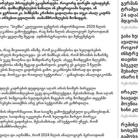
რებულ პროცესებს უკავშირდება. როგორც დარგში აცხადებენ,
გერმან
რს. დამსაქმებლების ნაწილი ან ემიგრაციაში წავიდა, ან
ტრამვა
ვერსიით კი, ბიზნესმა კრიზისი გადალახა და თუკი ახალ კადრს
24 ადამ
არი არხებით ცდილობს თანამშრომლების მოზიდვას.
მდგომ
ელოა. "პიემსი" კვლევითი ცენტრის ინფორმაციით, 2025 წლის
რეზონანსი 
ვაკანსია გამოქვეყნდა, რაც წინა წლის ანალოგიურ პერიოდთან
ჯაბა ხუ
რება ყველაზე მეტად ადმინისტრაციისა და მენეჯმენტის
ავალია
როგორ
, რაც მიუთითებს იმაზე, რომ ვაკანსიებისა და ხელფასების
ინსტრუ
რულს მიუახლოვდა. ეს არ ნიშნავს იმას, რომ შრომის ბაზარზე
თავისი
კს უკვე მიაღწია და მიმდინარე წელს, ასევე მომდევნო წლებში,
დენობა იმაზე მეტად გაიზარდოს, ვიდრე ეს გასულ 3 წელში
სპეკულ
ების მაღალი გადინების გამო, ვაკანსიები ხშირად და დიდი
შესაძლ
ად, ჰორეკა და რითეილ სექტორია“, - განაცხადა ანალიტიკოსმა
ისარი
რეზონანსი 
 დღეს კადრების დეფიციტი აღარ არის ნომერ პირველი
ირაკლ
 თანამშრომლებით უკვე დაკომპლექტდა, შესაბამისად, მათ აღარ
ონ. ხიშტოვანი ხელფასების მატებას არც მომდევნო თვეებში
საავად
ურებები თითქმის არც ერთ სექტორში არ გაზრდილა.
მოუწია
ხანი კ
ანის ინფორმაციით, მათ საიტზე გამოქვეყნებული ვაკანსიებიდან,
რეზონანსი 
ლი, საიდანაც იკვეთება რომ, ხელფასი მარტო ჰორეკა
დრების გადინებაა, შესაბამისად, ამ სექტორს უწევს, რომ
რუმინე
ანამშრომლები.
სოხუმშ
ახვილა და აღნიშნა, რომ 2024 წლის ანალოგიურ პერიოდთან
გამოსვ