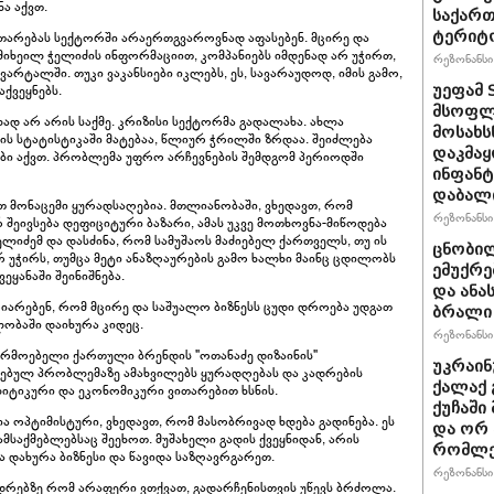
ა აქვთ.
საქართ
ტერიტ
თარებას სექტორში არაერთგვაროვნად აფასებენ. მცირე და
იხეილ ჭელიძის ინფორმაციით, კომპანიებს იმდენად არ უჭირთ,
რეზონანსი 
არტალში. თუკი ვაკანსიები იკლებს, ეს, სავარაუდოდ, იმის გამო,
აქვეყნებს.
უეფამ 
მსოფლი
ილად არ არის საქმე. კრიზისი სექტორმა გადალახა. ახლა
მოსახს
ს სტატისტიკაში მატებაა, წლიურ ჭრილში ზრდაა. შეიძლება
დაკმაყ
ზმები აქვთ. პრობლემა უფრო არჩევნების შემდგომ პერიოდში
ინფანტ
დაბალ
ით მონაცემი ყურადსაღებია. მთლიანობაში, ვხედავთ, რომ
რეზონანსი 
შეივსება დეფიციტური ბაზარი, ამას უკვე მოთხოვნა-მიწოდება
ელიძემ და დასძინა, რომ სამუშაოს მაძიებელ ქართველს, თუ ის
ცნობილ
 უჭირს, თუმცა მეტი ანაზღაურების გამო ხალხი მაინც ცდილობს
ემუქრე
ეყანაში შეინიშნება.
და ანა
აღიარებენ, რომ მცირე და საშუალო ბიზნესს ცუდი დროება უდგათ
ბრალი 
ლობაში დაიხურა კიდეც.
რეზონანსი 
წარმოებელი ქართული ბრენდის "ოთანაძე დიზაინის"
უკრაინ
ებულ პრობლემაზე ამახვილებს ყურადღებას და კადრების
ქალაქ 
იტიკური და ეკონომიკური ვითარებით ხსნის.
ქუჩაში
 ოპტიმისტური, ვხედავთ, რომ მასობრივად ხდება გადინება. ეს
და ორ
საქმებლებსაც შეეხოთ. მუშახელი გადის ქვეყნიდან, არის
რომლე
ა დახურა ბიზნესი და წავიდა საზღავრგარეთ.
რეზონანსი 
ადრებზე რომ არაფერი ვთქვათ, გადარჩენისთვის უწევს ბრძოლა.