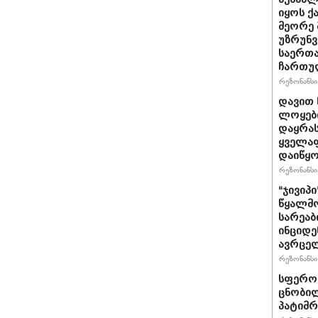
იყოს 
მეორე 
უზრუნ
საერთ
ჩართუ
რეზონანსი 
დავით 
ლოყები
დაყრას
ყველაფ
დაიწყ
რეზონანსი 
"ჯივიპ
წყალმო
სარეა
ინციდე
ავრცე
რეზონანსი 
სფერო 
ცნობილ
პატიმრ