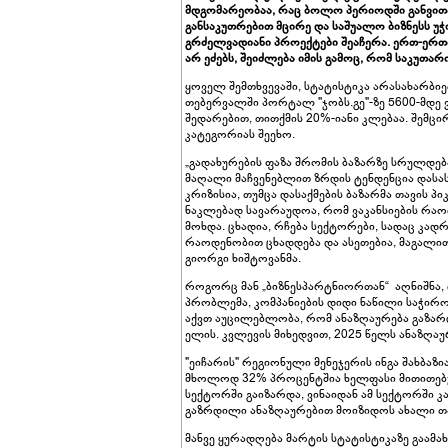
მდგომარეობაა, რაც ბოლო პერიოდში განვითა
განსაკუთრებით მცირე და საშუალო ბიზნესს უჭი
გრძელვადიანი პროექტები შეაჩერა. ერთ-ერთი 
არ ეძებს, შეიძლება იმის გამოც, რომ საკუთ
ყოველ შემთხვევაში, სტატისტიკა არასახარბი
თებერვალში პორტალ "ჯობს.გე"-ზე 5600-მდე 
შედარებით, თითქმის 20%-იანი კლებაა. შემცი
კატეგორიას შეეხო.
„გადახურების ფაზა შრომის ბაზარზე სრულდება
მაღალი მაჩვენებლით ზრდის ტენდენცია დასას
კრიზისია, თუმცა დასაქმების ბაზარმა თავის პი
ნაკლებად სავარაუდოა, რომ ვაკანსიების რაო
მოხდა. ცხადია, რჩება სექტორები, სადაც კადრ
რაოდენობით ცხადდება და ასეთებია, მაგალით
გიორგი ხიშტოვანმა.
როგორც მან „ბიზნესპარტნიორთან“ აღნიშნა,
პრობლემა, კომპანიების დიდი ნაწილი საჭირო
აქვთ აუცილებლობა, რომ ანაზღაურება გაზარდ
ელის. კვლევის მიხედვით, 2025 წელს ანაზღა
"ეიჩარის" რეგიონული მენეჯერის ინგა შახბაზი
მხოლოდ 32% პროცენტშია ხელფასი მითითებუ
სექტორში გაიზარდა, ვინაიდან ამ სექტორში კა
გაზრდილი ანაზღაურებით მოიზიდოს ახალი თ
მანვე ყურადღება მარტის სტატისტიკაზე გაამ