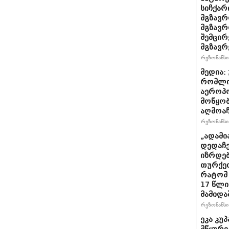
სიჩქარ
მგზავრ
მგზავრ
შემცირ
მგზავრ
რეზონანსი 
მედია:
რომლი
აეროპ
მოწყო
აღმოაჩ
რეზონანსი 
„ადამი
დედაჩე
იზრდებ
თურქეთ
რატომ 
17 წლი
მამიდა
რეზონანსი 
ეკა კუპ