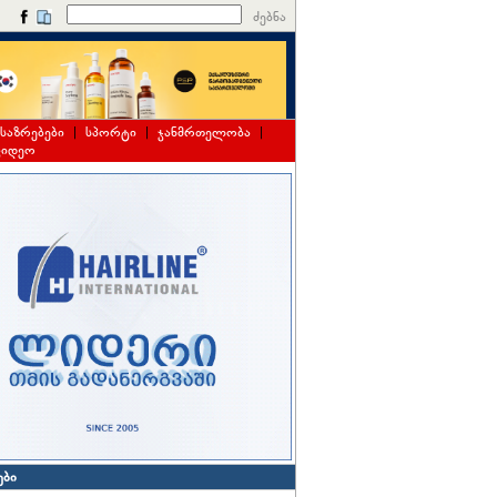
ძებნა
საზრებები
|
სპორტი
|
ჯანმრთელობა
|
ვიდეო
ები