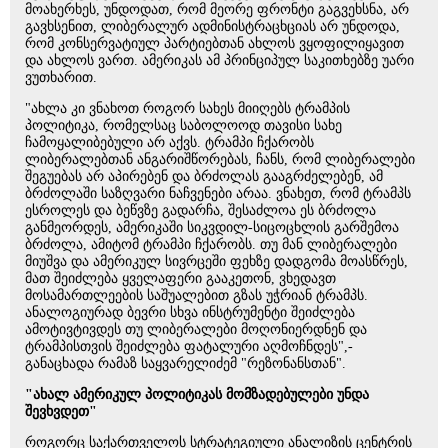
მოახერხეს, უნდოდათ, რომ მეორე ფრონტი გაგვეხსნა, არ
გავხსენით, ლიბერალურ ადმინისტრაცხციას არ უნდოდა,
რომ კონსერვატიულ პარტიებთან ახლოს ვყოფილიყავით
და ახლოს ვართ. ამერიკას ამ პრინციპულ საკითხებზე უარი
ვუთხარით.
"ახლა კი ვნახოთ როგორ სახეს მიიღებს ტრამპის
პოლიტიკა, რომელსაც საბოლოოდ თავისი სახე
ჩამოყალიბებული არ აქვს. ტრამპი ჩქარობს
ლიბერალებთან ანგარიშწორებას, ჩანს, რომ ლიბერალები
შეგუებას არ აპირებენ და ბრძოლას გააგრძელებენ, ამ
ბრძოლაში საზღვარი ნაჩვენები არაა. ვნახეთ, რომ ტრამპს
ესროლეს და ბეწვზე გადარჩა, შესაძლოა ეს ბრძოლა
განმეორდეს, ამერიკაში სიკვდილ-სიცოცხლის გარშემოა
ბრძოლა, ამიტომ ტრამპი ჩქარობს. თუ მან ლიბერალები
მიუშვა და ამერიკულ სივრცეში ფეხზე დადგომა მოასწრეს,
მათ შეიძლება ყველაფერი გააკეთონ, ვხედავთ
მოსამართლეების საშუალებით გზას უჭრიან ტრამპს.
ანალოგიურად ბევრი სხვა ინსტრუმენტი შეიძლება
ამოტივტივდეს თუ ლიბერალები მოღონიერდნენ და
ტრამპისთვის შეიძლება ფატალური აღმოჩნდეს",-
განაცხადა რამაზ საყვარელიძემ "რეზონანსთან".
"ახალ ამერიკულ პოლიტიკას მომზადებულები უნდა
შევხვდეთ"
როგორც საქართველოს სტრატეგიული ანალიზის ცენტრის