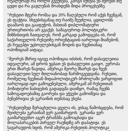
რეალურად რა როლი გვექნება, კარგი იქნება ეს ძვრები თუ
ცუდი და რა გავლენას მოახდენს შიდა პროცესებზე.
"რუსეთი მტერი რომაა და 20% წაღებული რომ აქვს ჩვენგან,
ეს ფაქტია. სხვებისგანაც თუ რაიმე შეუძლია, ცდილობს
დააშაოს და გააფუჭოს, მასთან დიპლომატიური
ურთიერთობა არ გვაქვს. სამაგიეროდ პოლიტიკური
მიზნისთვის ჩათვალეს, რომ კარგად გამოდგება ის, რომ
საქართველოს რუსეთზე ორიენტაციის იარლიყი მიაწებონ,
ეს რეცეპტი უცხოელებისგან მოდის და ჩვენთანაც
ოპოზიციამ აიტაცა.
"მეორეს მხრივ იგივე ოპოზიცია იძახის, რომ დასავლეთია
იდეალური, ამ დროს უცბათ ეს დასავლეთი გაიყო, ევროპა
ერთ მხარეს წავიდა, ამერიკა მეორე მხარეს და ჩვენ
დასავლეთი სულ მთლიანობად წარმოგვედგინა. რუსეთი,
რომელიც ჩვენთან შიდაპოლიტიკურ ბრძოლაში უარყოფით
იარლიყად იყო გამოყენებული, ამერიკამ ამ რუსეთთან
პოზიტიური ნაბიჯების გადადგმა დაიწყო, რამაც ჩვენს
საზოგადოებაშიც გაორება და ეჭვები გამოიწვია და
ბუნებრივია ეს უკრაინის თემასაც ეხება.
"რუსეთუმედ შერაცხულია ყველა ის, ვისაც წამოსცდება, რომ
შეიძლება უკრაინამ ვერ გაიმარჯვოს. უკრაინა ვერ
გაიმარჯვებსო აგერ ტრამპმა გამოაცხადა და
მოლაპარაკების პირველ რაუნდზე არ დაპატიჟა. ეს
სავარაუდოს ხდის, რომ ამერიკა-რუსეთის პოლიტიკა