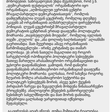
მოწოდებით. საზოგადოებას უნდა შევახსენოთ, რომ ე.წ.
„დემოკრატიის ფესტივალის" ორგანიზატორი იყო
ორგანიზაცია „აღმოსავლეთ ევროპის ცენტრი
მრავალპარტიული დემოკრატიისათვის", რომლის
დამფუძნებელია ლევან ცუცქირიძე, რომელიც დღემდე
იკავებს ამ ორგანიზაციის აღმასრულებელი დირექტორის
პოზიციას. ლევან ცუცქირიძემ მრავალპარტიული
დემოკრატიის ცენტრთან ერთად დააფუძნა პოლიტიკური
მოძრაობა „თავისუფლების მოედანი", რომელიც ივლისის
თვეში „ლელოს" და „ანა დოლიძე-ხალხისათვის" ალიანსში
გაერთიანდა. მათ შეუერთდა ამავე ორგანიზაციის
წარმომადგენლები - ირინე კურტანიძე და თამარ
ჯოლოხავა. ეს არის ნათელი მაგალითი თუ როგორ
სარგებლობენ ოპოზიციური პოლიტიკური სუბიექტები
მათივე მართული არასამთავრობო ორგანიზაციებით და
უცხოური დაფინანსებით. გამოდის, რომ დანიური
დაფინანსების არასამთავრობო ორგანიზაციამ დააფუძნა
პოლიტიკური მოძრაობა. ცალსახაა, რომ სახეზეა როგორც
ზღვარის მოშლა არასამთავრობო სექტორსა და
პოლიტიკურ სუბიექტებს შორის, ასევე უცხო ქვეყნის
პირდაპირ ჩარევა და ზეგავლენის მოხდენა წინასაარჩევნო
პროცესებზე. ანალოგიური ქმედების განხორციელება
ნებისმიერ სახელმწიფოში და მათ შორის დანიაშიც,
ბუნებრივია ცალსახად უარყოფითად იქნებოდა
შეფასებული.
„გაკვირვებას აღარ იწვევს, თუმცა შემდგარი რეალობაა,