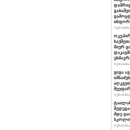
დამრიგ
გაბაშვ
გამოცდ
ინფორმ
რეზონანსი 
ოკუპირ
საქმეთ
მიერ გ
დაკავშ
ეხმაურ
რეზონანსი 
გიგა ა
იმნაძე
აღკვეთ
შეეფა
რეზონანსი 
ტაილან
შედეგა
მდე გა
სკოლის
რეზონანსი 