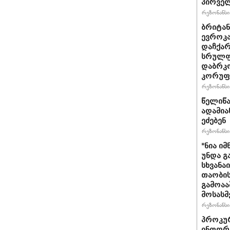
პირველ
რეზონანსი 
ბრიტანუ
ევროკა
დაჩქარ
სრულფა
დაბრკო
კორუფ
რეზონანსი 
წელიწა
ადამია
ეძებენ
რეზონანსი 
"ნია იმ
უნდა გ
სხვანა
თაობის
გამოაა
მოსასმ
რეზონანსი 
პროკურ
ინფორმ