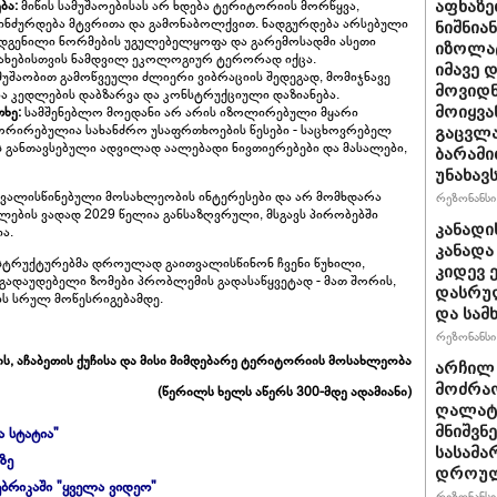
ბა:
მიწის სამუშაოებისას არ ხდება ტერიტორიის მორწყვა,
აფხაზე
ბინძურდება მტვრითა და გამონაბოლქვით. ნადგურდება არსებული
ნიშნია
დადგენილი ნორმების უგულებელყოფა და გარემოსადმი ასეთი
იზოლატ
ჯახებისთვის ნამდვილ ეკოლოგიურ ტერორად იქცა.
იმავე 
 მუშაობით გამოწვეული ძლიერი ვიბრაციის შედეგად, მომიჯნავე
მოვიდნ
ბა კედლების დაბზარვა და კონსტრუქციული დაზიანება.
ხე:
სამშენებლო მოედანი არ არის იზოლირებული მყარი
მოიყვა
ნორირებულია სახანძრო უსაფრთხოების წესები - საცხოვრებელ
გაცვლა
 განთავსებული ადვილად აალებადი ნივთიერებები და მასალები,
ბარამი
უნახავ
თვალისწინებული მოსახლეობის ინტერესები და არ მომხდარა
რეზონანსი 
ლების ვადად 2029 წელია განსაზღვრული, მსგავს პირობებში
კანადი
ია.
კანადა
ო სტრუქტურებმა დროულად გაითვალისწინონ ჩვენი წუხილი,
კიდევ 
გადაუდებელი ზომები პრობლემის გადასაწყვეტად - მათ შორის,
დასრულ
ის სრულ მოწესრიგებამდე.
და სამ
რეზონანსი 
ის, აჩაბეთის ქუჩისა და მისი მიმდებარე ტერიტორიის მოსახლეობა
არჩილ
მოძრაო
(წერილს ხელს აწერს 300-მდე ადამიანი)
ღალატი
მნიშვნ
ა სტატია"
სასამა
ზე
დროულ
ბრიკაში "ყველა ვიდეო"
რეზონანსი 