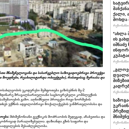
სატვირ
მანქან
ქალი, 
მოხდა 
რეზონანსი 
"ახლა 
ის გახ
იმნაძე
ინფორმა
კუპატა
რეზონანსი 
„გლოვო
თი მნიშვნელოვანი და სასარგებლო საზოგადოებრივი პროექტი
დვალიშ
 მოედნები, რეაბილიტირდა ობიექტები), რისთვისაც მერიასა და
მიზეზი
კადრებ
ოსახლეობის უკიდურესი შეშფოთება ვაზისუბნის მე-2
რეზონანსი 
მიმდინარე მრავალსართულიანი საცხოვრებელი კომპლექსის
 სამუშაოების გამო. აღნიშნული პროცესი რიგი ნორმების
საზოგა
ხეს უქმნის ადგილობრივი მოქალაქეების ჯანმრთელობასა და
უკრაინა
პრეზიდ
ოება:
მძიმეწონიანი ტექნიკის მოძრაობის შედეგად, აჩაბეთისა და
მნიშვნ
ტობრივად პარალიზებულია. დაზიანდა გზის საფარი და
რეზონანსი 
დაადგილების შესაძლებლობა.