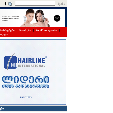
ძებნა
საზრებები
|
სპორტი
|
ჯანმრთელობა
|
ვიდეო
ები